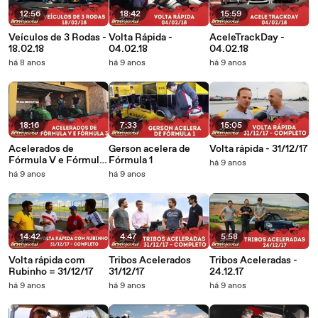
12:56
18:42
15:59
Veículos de 3 Rodas -
Volta Rápida -
AceleTrackDay -
18.02.18
04.02.18
04.02.18
há 8 anos
há 9 anos
há 9 anos
18:16
7:33
15:05
Acelerados de
Gerson acelera de
Volta rápida - 31/12/17
Fórmula V e Fórmula
Fórmula 1
há 9 anos
3
há 9 anos
há 9 anos
14:42
4:47
5:58
Volta rápida com
Tribos Acelerados
Tribos Aceleradas -
Rubinho = 31/12/17
31/12/17
24.12.17
há 9 anos
há 9 anos
há 9 anos