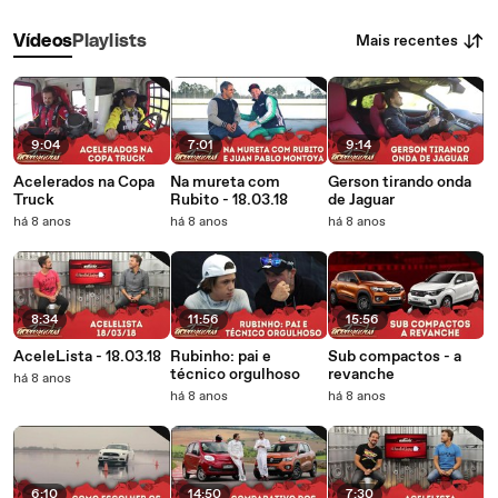
Mais recentes
Vídeos
Playlists
9:04
7:01
9:14
Acelerados na Copa
Na mureta com
Gerson tirando onda
Truck
Rubito - 18.03.18
de Jaguar
há 8 anos
há 8 anos
há 8 anos
8:34
11:56
15:56
AceleLista - 18.03.18
Rubinho: pai e
Sub compactos - a
técnico orgulhoso
revanche
há 8 anos
há 8 anos
há 8 anos
6:10
14:50
7:30