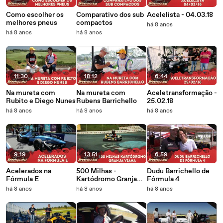
Como escolher os
Comparativo dos sub
Acelelista - 04.03.18
melhores pneus
compactos
há 8 anos
há 8 anos
há 8 anos
11:30
18:12
6:44
Na mureta com
Na mureta com
Aceletransformação -
Rubito e Diego Nunes
Rubens Barrichello
25.02.18
há 8 anos
há 8 anos
há 8 anos
9:19
13:51
6:59
Acelerados na
500 Milhas -
Dudu Barrichello de
Fórmula E
Kartódromo Granja
Fórmula 4
Viana
há 8 anos
há 8 anos
há 8 anos