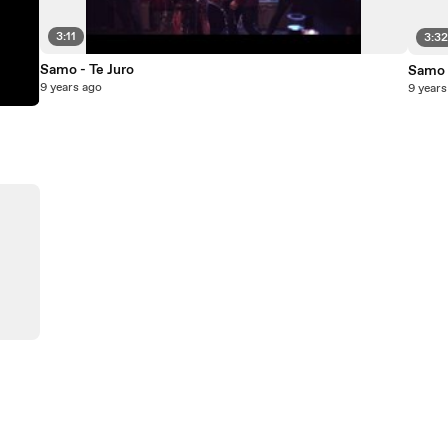
3:11
3:3
Samo - Te Juro
Samo 
9 years ago
9 years