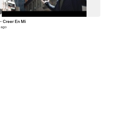
2
- Creer En Mí
 ago