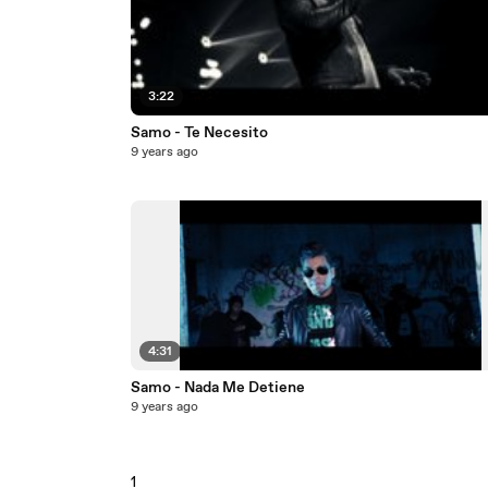
3:22
Samo - Te Necesito
9 years ago
4:31
Samo - Nada Me Detiene
9 years ago
1