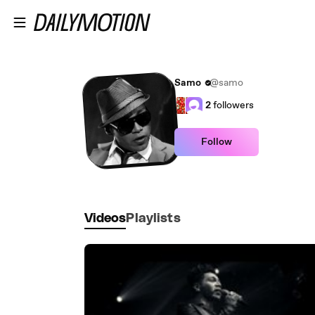
Skip to main content
Samo
@samo
2
followers
Follow
Videos
Playlists