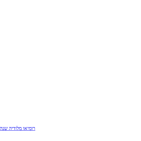
ong Baila conmigo I רומיאו מלודיה שנה חלפה קריוקי