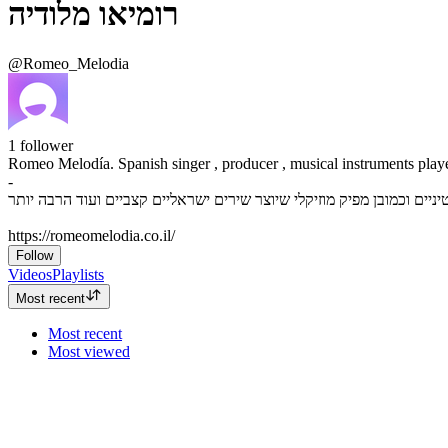
רומיאו מלודיה
@Romeo_Melodia
1
follower
Romeo Melodía. Spanish singer , producer , musical instruments play
-
https://romeomelodia.co.il/
Follow
Videos
Playlists
Most recent
Most recent
Most viewed