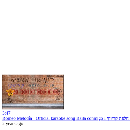
3:47
Romeo Melodía - Official karaoke s
2 years ago