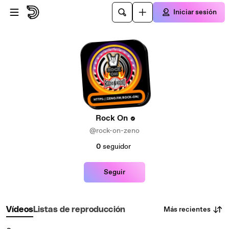
Saltar al contenido principal
Iniciar sesión
Rock On
@rock-on-zeno
0
seguidor
Seguir
Más recientes
Vídeos
Listas de reproducción