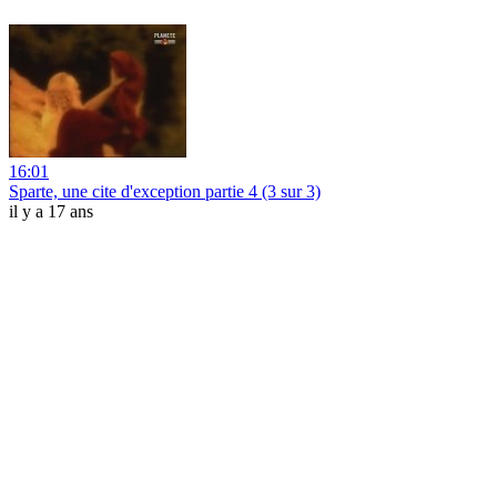
16:01
Sparte, une cite d'exception partie 4 (3 sur 3)
il y a 17 ans