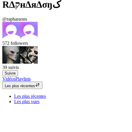
RΔקнΔяΔσŋک
@rapharaons
572
followers
39
suivis
Suivre
Vidéos
Playlists
Les plus récentes
Les plus récentes
Les plus vues