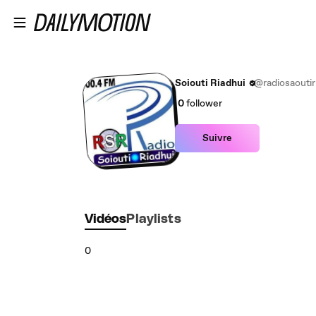
Passer au contenu principal
Soiouti Riadhui
@radiosaoutir
0
follower
Suivre
Vidéos
Playlists
0