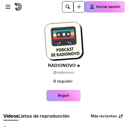
Saltar al contenido principal
Iniciar sesión
RADIONOVO
@radionovo
0
seguidor
Seguir
Más recientes
Vídeos
Listas de reproducción