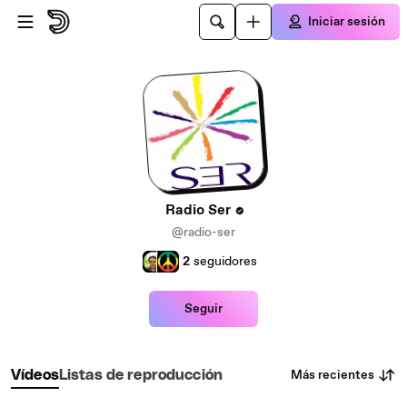
Saltar al contenido principal
Iniciar sesión
Radio Ser
@radio-ser
2
seguidores
Seguir
Más recientes
Vídeos
Listas de reproducción