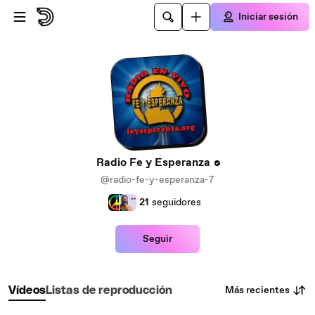
Saltar al contenido principal
Iniciar sesión
Radio Fe y Esperanza
@radio-fe-y-esperanza-7
21
seguidores
Seguir
Más recientes
Vídeos
Listas de reproducción