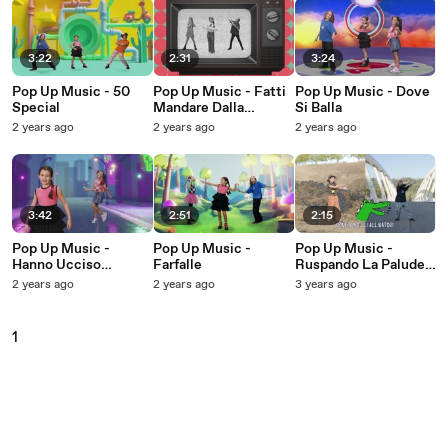
3:22
2:31
3:24
Pop Up Music - 50
Pop Up Music - Fatti
Pop Up Music - Dove
Special
Mandare Dalla
Si Balla
Mamma A Prendere Il
2 years ago
2 years ago
2 years ago
Latte
3:42
2:51
2:15
Pop Up Music -
Pop Up Music -
Pop Up Music -
Hanno Ucciso
Farfalle
Ruspando La Palude
L'Uomo Ragno
(Lyric Video)
2 years ago
2 years ago
3 years ago
1