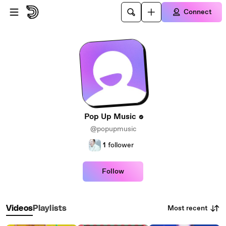
Skip to main content
Connect
Pop Up Music
@popupmusic
1
follower
Follow
Most recent
Videos
Playlists