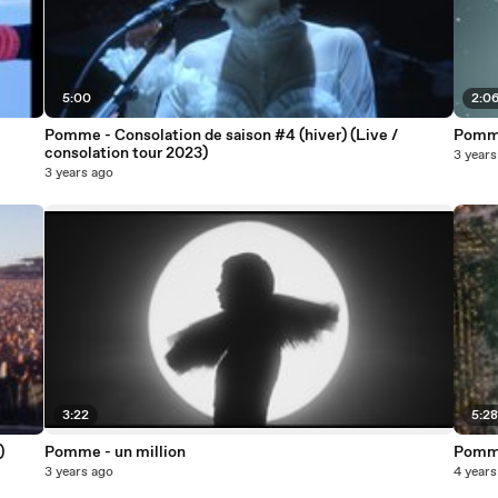
5:00
2:0
Pomme - Consolation de saison #4 (hiver) (Live /
Pomme
consolation tour 2023)
3 years
3 years ago
3:22
5:2
)
Pomme - un million
Pomme
3 years ago
4 years