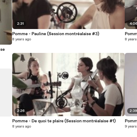
2:31
4:0
Pomme - Pauline (Session montréalaise #3)
Pomme
8 years ago
8 years
ise
2:26
2:3
Pomme - De quoi te plaire (Session montréalaise #1)
Pomme
8 years ago
9 years