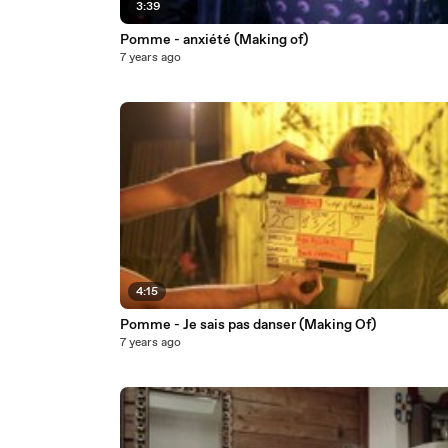
3:39
Pomme - anxiété (Making of)
7 years ago
4:15
Pomme - Je sais pas danser (Making Of)
7 years ago