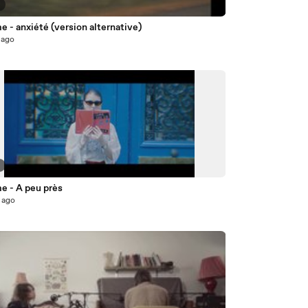
8
 - anxiété (version alternative)
 ago
7
 - A peu près
 ago