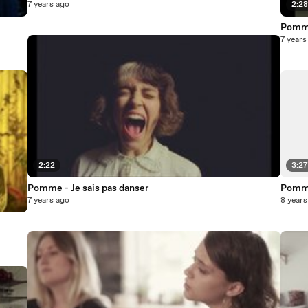
7 years ago
2:2
Pomme
7 years
2:22
3:2
Pomme - Je sais pas danser
Pomme
7 years ago
8 years