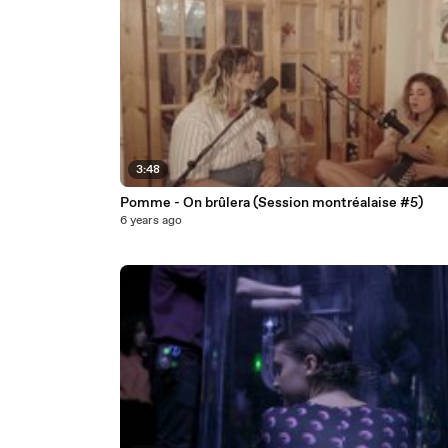
3:48
Pomme - On brûlera (Session montréalaise #5)
6 years ago