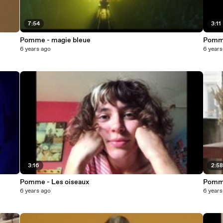
7:54
3:11
Pomme - magie bleue
Pomme
6 years ago
6 years
3:16
2:5
Pomme - Les oiseaux
Pomme
6 years ago
6 years