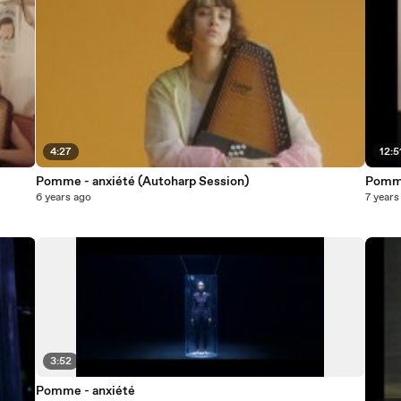
4:27
12:5
Pomme - anxiété (Autoharp Session)
Pomme
6 years ago
7 years
3:52
Pomme - anxiété