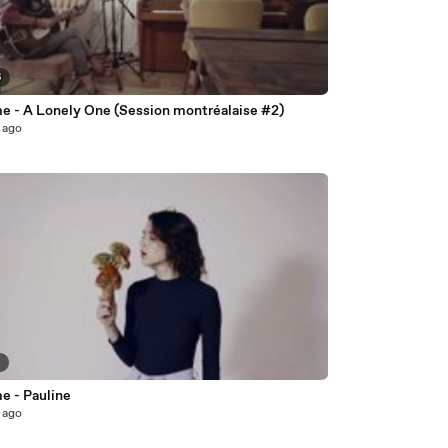
6
 - A Lonely One (Session montréalaise #2)
 ago
9
 - Pauline
 ago