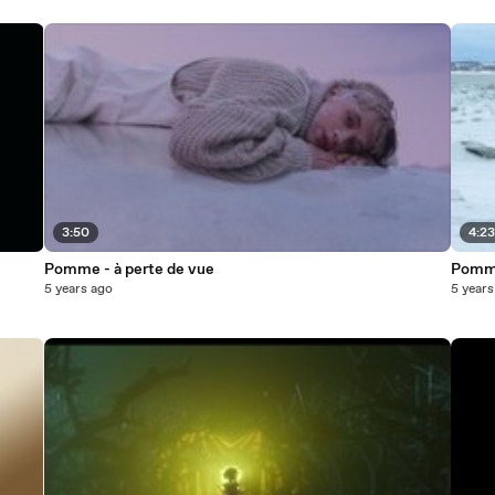
3:50
4:2
Pomme - à perte de vue
Pomme
5 years ago
5 years