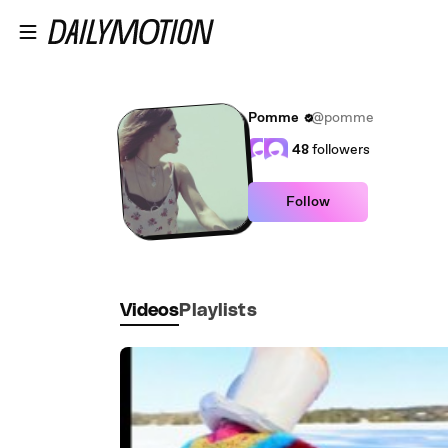
Skip to main content
Pomme
@pomme
48
followers
Follow
Videos
Playlists