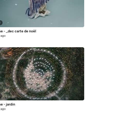
6
 - _dec carte de noël
 ago
8
 - jardin
 ago