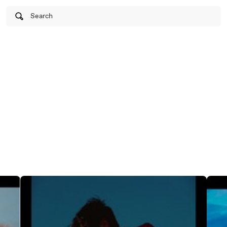
Search