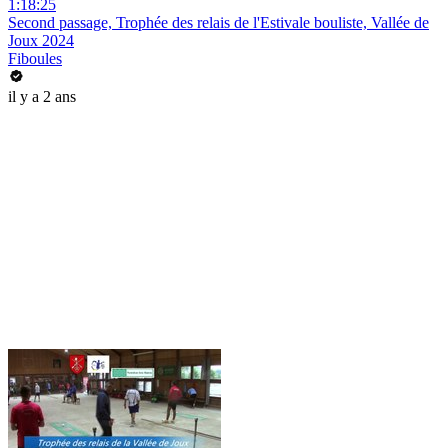
1:18:25
Second passage, Trophée des relais de l'Estivale bouliste, Vallée de
Joux 2024
Fiboules
il y a 2 ans