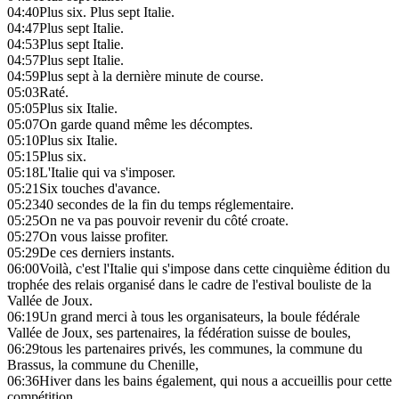
04:40
Plus six. Plus sept Italie.
04:47
Plus sept Italie.
04:53
Plus sept Italie.
04:57
Plus sept Italie.
04:59
Plus sept à la dernière minute de course.
05:03
Raté.
05:05
Plus six Italie.
05:07
On garde quand même les décomptes.
05:10
Plus six Italie.
05:15
Plus six.
05:18
L'Italie qui va s'imposer.
05:21
Six touches d'avance.
05:23
40 secondes de la fin du temps réglementaire.
05:25
On ne va pas pouvoir revenir du côté croate.
05:27
On vous laisse profiter.
05:29
De ces derniers instants.
06:00
Voilà, c'est l'Italie qui s'impose dans cette cinquième édition du
trophée des relais organisé dans le cadre de l'estival bouliste de la
Vallée de Joux.
06:19
Un grand merci à tous les organisateurs, la boule fédérale
Vallée de Joux, ses partenaires, la fédération suisse de boules,
06:29
tous les partenaires privés, les communes, la commune du
Brassus, la commune du Chenille,
06:36
Hiver dans les bains également, qui nous a accueillis pour cette
compétition.