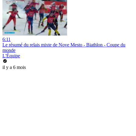
6:11
Le résumé du relais mixte de Nove Mesto - Biathlon - Coupe du
monde
L'Équipe
il y a 6 mois