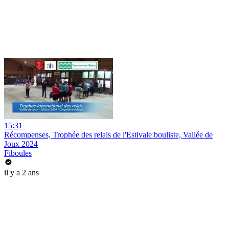
15:31
Récompenses, Trophée des relais de l'Estivale bouliste, Vallée de
Joux 2024
Fiboules
il y a 2 ans