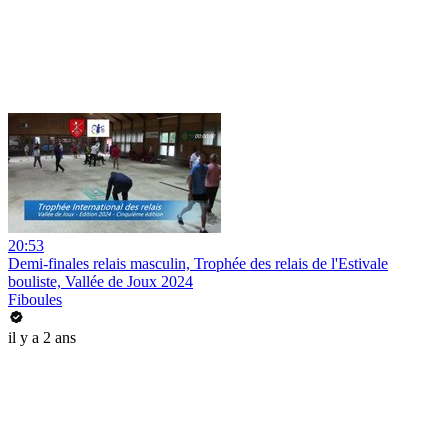
20:53
Demi-finales relais masculin, Trophée des relais de l'Estivale
bouliste, Vallée de Joux 2024
Fiboules
il y a 2 ans