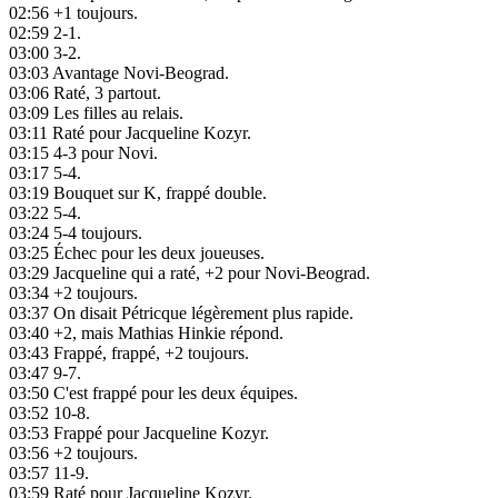
02:56
+1 toujours.
02:59
2-1.
03:00
3-2.
03:03
Avantage Novi-Beograd.
03:06
Raté, 3 partout.
03:09
Les filles au relais.
03:11
Raté pour Jacqueline Kozyr.
03:15
4-3 pour Novi.
03:17
5-4.
03:19
Bouquet sur K, frappé double.
03:22
5-4.
03:24
5-4 toujours.
03:25
Échec pour les deux joueuses.
03:29
Jacqueline qui a raté, +2 pour Novi-Beograd.
03:34
+2 toujours.
03:37
On disait Pétricque légèrement plus rapide.
03:40
+2, mais Mathias Hinkie répond.
03:43
Frappé, frappé, +2 toujours.
03:47
9-7.
03:50
C'est frappé pour les deux équipes.
03:52
10-8.
03:53
Frappé pour Jacqueline Kozyr.
03:56
+2 toujours.
03:57
11-9.
03:59
Raté pour Jacqueline Kozyr.