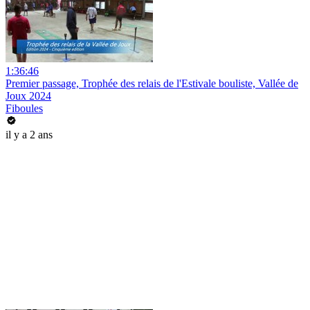
1:36:46
Premier passage, Trophée des relais de l'Estivale bouliste, Vallée de
Joux 2024
Fiboules
il y a 2 ans