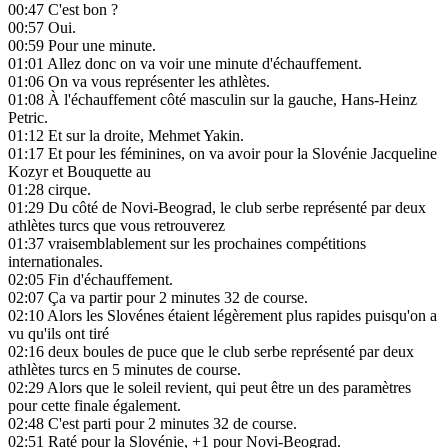
00:47
C'est bon ?
00:57
Oui.
00:59
Pour une minute.
01:01
Allez donc on va voir une minute d'échauffement.
01:06
On va vous représenter les athlètes.
01:08
À l'échauffement côté masculin sur la gauche, Hans-Heinz
Petric.
01:12
Et sur la droite, Mehmet Yakin.
01:17
Et pour les féminines, on va avoir pour la Slovénie Jacqueline
Kozyr et Bouquette au
01:28
cirque.
01:29
Du côté de Novi-Beograd, le club serbe représenté par deux
athlètes turcs que vous retrouverez
01:37
vraisemblablement sur les prochaines compétitions
internationales.
02:05
Fin d'échauffement.
02:07
Ça va partir pour 2 minutes 32 de course.
02:10
Alors les Slovénes étaient légèrement plus rapides puisqu'on a
vu qu'ils ont tiré
02:16
deux boules de puce que le club serbe représenté par deux
athlètes turcs en 5 minutes de course.
02:29
Alors que le soleil revient, qui peut être un des paramètres
pour cette finale également.
02:48
C'est parti pour 2 minutes 32 de course.
02:51
Raté pour la Slovénie, +1 pour Novi-Beograd.