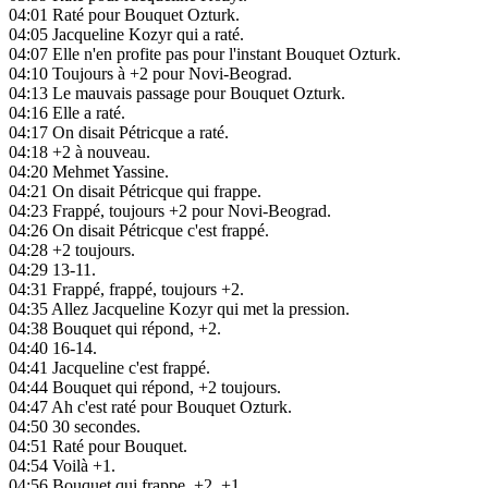
04:01
Raté pour Bouquet Ozturk.
04:05
Jacqueline Kozyr qui a raté.
04:07
Elle n'en profite pas pour l'instant Bouquet Ozturk.
04:10
Toujours à +2 pour Novi-Beograd.
04:13
Le mauvais passage pour Bouquet Ozturk.
04:16
Elle a raté.
04:17
On disait Pétricque a raté.
04:18
+2 à nouveau.
04:20
Mehmet Yassine.
04:21
On disait Pétricque qui frappe.
04:23
Frappé, toujours +2 pour Novi-Beograd.
04:26
On disait Pétricque c'est frappé.
04:28
+2 toujours.
04:29
13-11.
04:31
Frappé, frappé, toujours +2.
04:35
Allez Jacqueline Kozyr qui met la pression.
04:38
Bouquet qui répond, +2.
04:40
16-14.
04:41
Jacqueline c'est frappé.
04:44
Bouquet qui répond, +2 toujours.
04:47
Ah c'est raté pour Bouquet Ozturk.
04:50
30 secondes.
04:51
Raté pour Bouquet.
04:54
Voilà +1.
04:56
Bouquet qui frappe, +2, +1.