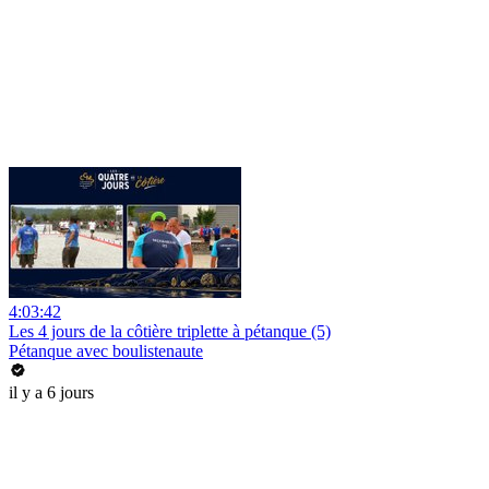
4:03:42
Les 4 jours de la côtière triplette à pétanque (5)
Pétanque avec boulistenaute
il y a 6 jours