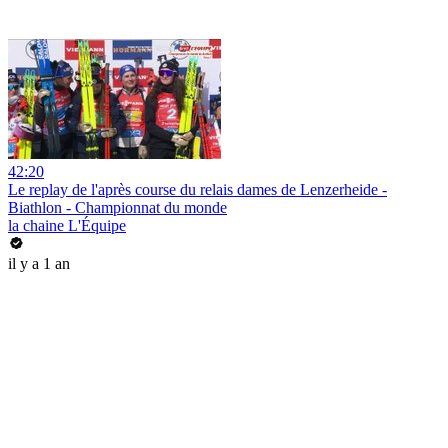
42:20
Le replay de l'après course du relais dames de Lenzerheide -
Biathlon - Championnat du monde
la chaine L'Équipe
il y a 1 an