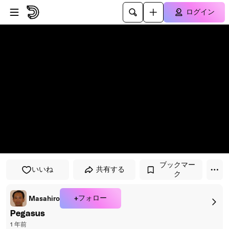
メインコンテンツにスキップ
ログイン
ブックマー
いいね
共有する
ク
+フォロー
Masahiro
Pegasus
1 年前