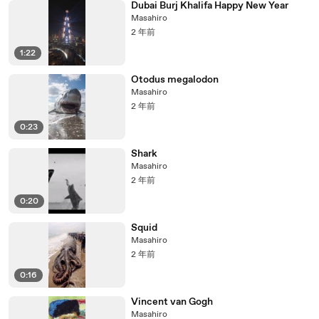
Dubai Burj Khalifa Happy New Year
Masahiro
2 年前
1:22
Otodus megalodon
Masahiro
2 年前
0:23
Shark
Masahiro
2 年前
0:20
Squid
Masahiro
2 年前
0:16
Vincent van Gogh
Masahiro