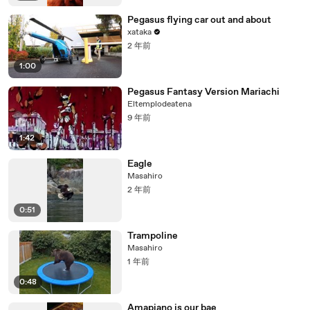
Pegasus flying car out and about
xataka
2 年前
1:00
Pegasus Fantasy Version Mariachi
Eltemplodeatena
9 年前
1:42
Eagle
Masahiro
2 年前
0:51
Trampoline
Masahiro
1 年前
0:48
Amapiano is our bae