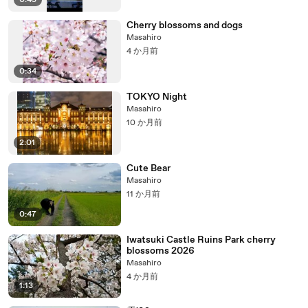
0:45
Cherry blossoms and dogs
Masahiro
4 か月前
0:34
TOKYO Night
Masahiro
10 か月前
2:01
Cute Bear
Masahiro
11 か月前
0:47
Iwatsuki Castle Ruins Park cherry
blossoms 2026
Masahiro
4 か月前
1:13