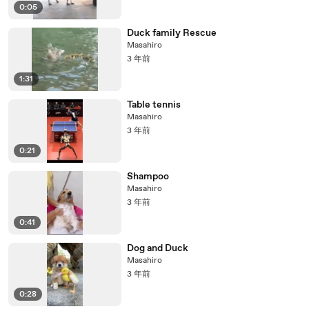
0:05
Duck family Rescue
Masahiro
3 年前
1:31
Table tennis
Masahiro
3 年前
0:21
Shampoo
Masahiro
3 年前
0:41
Dog and Duck
Masahiro
3 年前
0:28