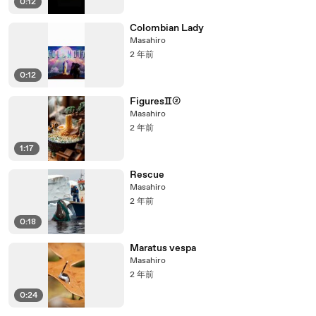
0:12
Colombian Lady
Masahiro
2 年前
0:12
FiguresⅡ②
Masahiro
2 年前
1:17
Rescue
Masahiro
2 年前
0:18
Maratus vespa
Masahiro
2 年前
0:24