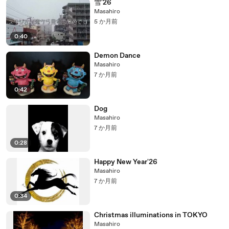
雪'26
Masahiro
5 か月前
0:40
Demon Dance
Masahiro
7 か月前
0:42
Dog
Masahiro
7 か月前
0:28
Happy New Year'26
Masahiro
7 か月前
0:34
Christmas illuminations in TOKYO
Masahiro