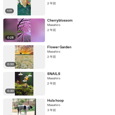
2 年前
1:11
Cherryblossom
Masahiro
2 年前
0:28
Flower Garden
Masahiro
2 年前
0:30
SNAILS
Masahiro
2 年前
0:30
Hula hoop
Masahiro
3 年前