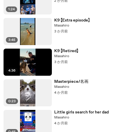
2 か月前
1:24
K9 【Extra episode】
Masahiro
3 か月前
3:45
K9 【Retired】
Masahiro
3 か月前
4:36
Masterpiece/名画
Masahiro
4 か月前
0:23
Little girls search for her dad
Masahiro
4 か月前