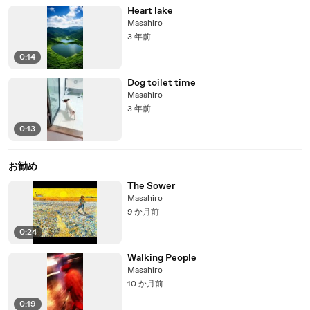
Heart lake
Masahiro
3 年前
0:14
Dog toilet time
Masahiro
3 年前
0:13
お勧め
The Sower
Masahiro
9 か月前
0:24
Walking People
Masahiro
10 か月前
0:19