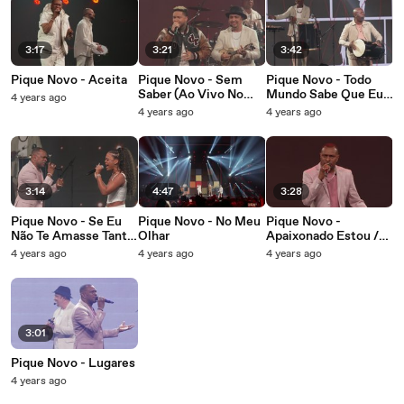
3:17
3:21
3:42
Pique Novo - Aceita
Pique Novo - Sem
Pique Novo - Todo
Saber (Ao Vivo No
Mundo Sabe Que Eu
4 years ago
Rio De Janeiro /
Te Amo / Tô Carente
4 years ago
4 years ago
2022)
Meu Bem (Ao Vivo
No Rio De Janeiro /
2022)
3:14
4:47
3:28
Pique Novo - Se Eu
Pique Novo - No Meu
Pique Novo -
Não Te Amasse Tanto
Olhar
Apaixonado Estou /
Assim (Ao Vivo No
Você Gosta
4 years ago
4 years ago
4 years ago
Rio De Janeiro /
2022)
3:01
Pique Novo - Lugares
4 years ago