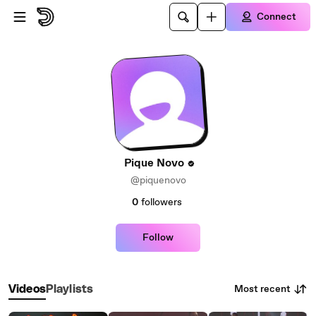
Skip to main content
Connect
Pique Novo
@piquenovo
0
followers
Follow
Most recent
Videos
Playlists