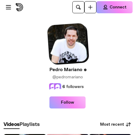
Skip to main content
Connect
Pedro Mariano
@pedromariano
6
followers
Follow
Most recent
Videos
Playlists