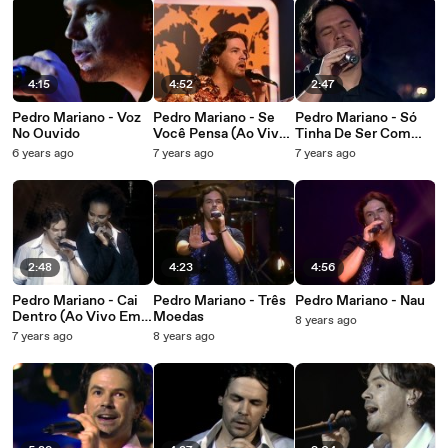
4:15
4:52
2:47
Pedro Mariano - Voz
Pedro Mariano - Se
Pedro Mariano - Só
No Ouvido
Você Pensa (Ao Vivo
Tinha De Ser Com
No Rio De Janeiro /
Você (Ao Vivo Em
6 years ago
7 years ago
7 years ago
2004)
Canela / 2005)
2:48
4:23
4:56
Pedro Mariano - Cai
Pedro Mariano - Três
Pedro Mariano - Nau
Dentro (Ao Vivo Em
Moedas
8 years ago
São Paulo / 2005)
7 years ago
8 years ago