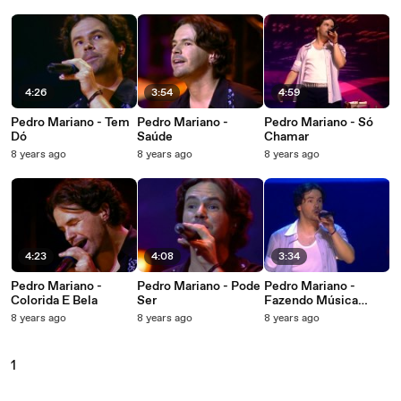
4:26
3:54
4:59
Pedro Mariano - Tem
Pedro Mariano -
Pedro Mariano - Só
Dó
Saúde
Chamar
8 years ago
8 years ago
8 years ago
4:23
4:08
3:34
Pedro Mariano -
Pedro Mariano - Pode
Pedro Mariano -
Colorida E Bela
Ser
Fazendo Música
Jogando Bola
8 years ago
8 years ago
8 years ago
1