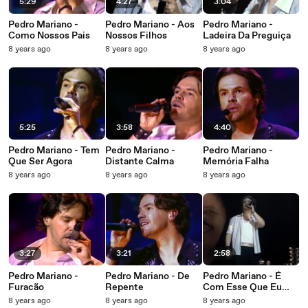
5:29
4:27
3:04
Pedro Mariano -
Pedro Mariano - Aos
Pedro Mariano -
Como Nossos Pais
Nossos Filhos
Ladeira Da Preguiça
8 years ago
8 years ago
8 years ago
5:25
3:58
4:40
Pedro Mariano - Tem
Pedro Mariano -
Pedro Mariano -
Que Ser Agora
Distante Calma
Memória Falha
8 years ago
8 years ago
8 years ago
3:27
3:21
2:58
Pedro Mariano -
Pedro Mariano - De
Pedro Mariano - É
Furacão
Repente
Com Esse Que Eu
Vou
8 years ago
8 years ago
8 years ago