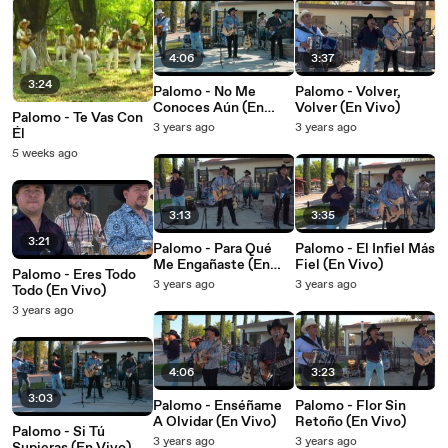
4:06
3:37
3:24
Palomo - No Me
Palomo - Volver,
Conoces Aún (En
Volver (En Vivo)
Palomo - Te Vas Con
Vivo)
3 years ago
3 years ago
Él
5 weeks ago
3:13
3:35
3:21
Palomo - Para Qué
Palomo - El Infiel Más
Me Engañaste (En
Fiel (En Vivo)
Palomo - Eres Todo
Vivo)
3 years ago
3 years ago
Todo (En Vivo)
3 years ago
4:06
3:23
3:03
Palomo - Enséñame
Palomo - Flor Sin
A Olvidar (En Vivo)
Retoño (En Vivo)
Palomo - Si Tú
3 years ago
3 years ago