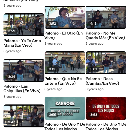
Supieras (En Vivo)
3 years ago
3:52
4:18
3:59
Palomo - El Otro (En
Palomo - No Me
Vivo)
Queda Más (En Vivo)
Palomo - Yo Te Amo
3 years ago
3 years ago
María (En Vivo)
3 years ago
3:00
5:01
3:34
Palomo - Que No Se
Palomo - Rosa
Entere (En Vivo)
(Cumbia/En Vivo)
Palomo - Las
3 years ago
3 years ago
Chiquillas (En Vivo)
3 years ago
3:55
3:53
3:47
Palomo - De Uno Y De
Palomo - De Uno Y De
Todos Los Modos
Todos Los Modos