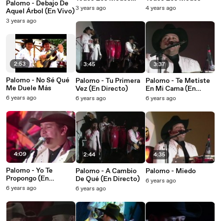
Palomo - Debajo De
(Karaoke)
3 years ago
4 years ago
Aquel Árbol (En Vivo)
3 years ago
2:53
3:45
3:37
Palomo - No Sé Qué
Palomo - Tu Primera
Palomo - Te Metiste
Me Duele Más
Vez (En Directo)
En Mi Cama (En
Directo)
6 years ago
6 years ago
6 years ago
4:09
2:44
4:35
Palomo - Yo Te
Palomo - A Cambio
Palomo - Miedo
Propongo (En
De Qué (En Directo)
6 years ago
Directo)
6 years ago
6 years ago