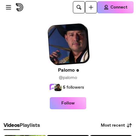
Skip to main content
Connect
Palomo
@palomo
5
followers
Follow
Most recent
Videos
Playlists