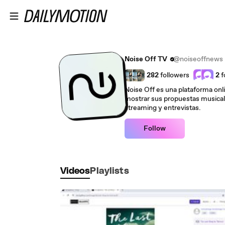
Skip to main content
Noise Off TV
@noiseoffnews
282
followers
2
f
Noise Off es una plataforma onli
mostrar sus propuestas musicale
streaming y entrevistas.
Follow
Videos
Playlists