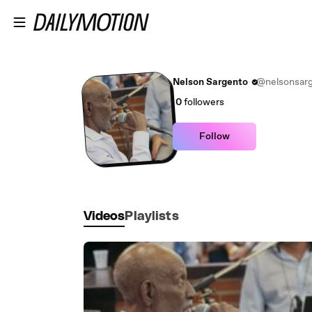
Skip to main content
Nelson Sargento
@nelsonsar
0
followers
Follow
Videos
Playlists