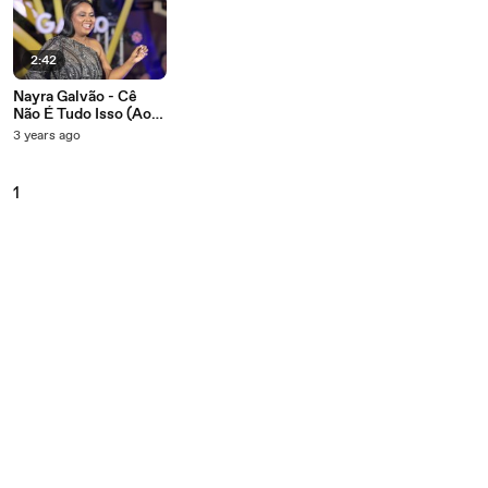
2:42
Nayra Galvão - Cê
Não É Tudo Isso (Ao
Vivo Em São Paulo /
3 years ago
2023)
1