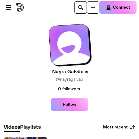
Skip to main content
Connect
Nayra Galvão
@nayragalvao
0
followers
Follow
Most recent
Videos
Playlists