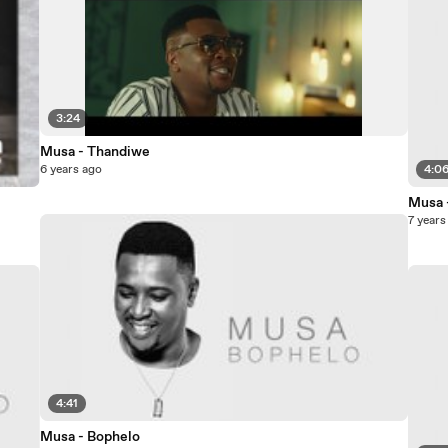
3:24
Musa - Thandiwe
6 years ago
4:0
Musa 
7 years
4:41
Musa - Bophelo