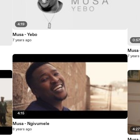
4:19
Musa - Yebo
7 years ago
0:5
Musa -
7 years
4:15
Musa - Ngivumele
8 years ago
4:2
Musa 