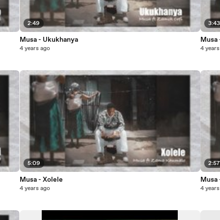
2:49
3:4
Musa - Ukukhanya
Musa 
4 years ago
4 years
5:09
2:5
Musa - Xolele
Musa 
4 years ago
4 years