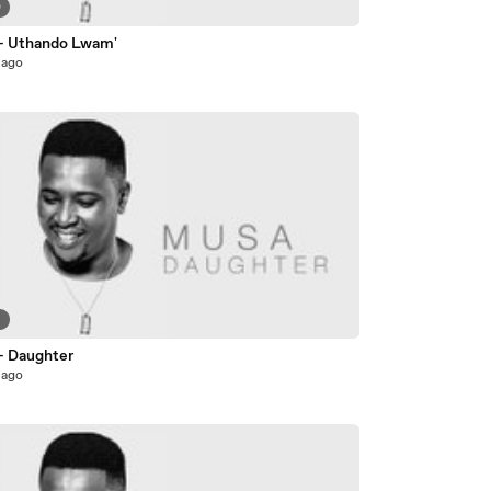
0
- Uthando Lwam'
 ago
9
- Daughter
 ago