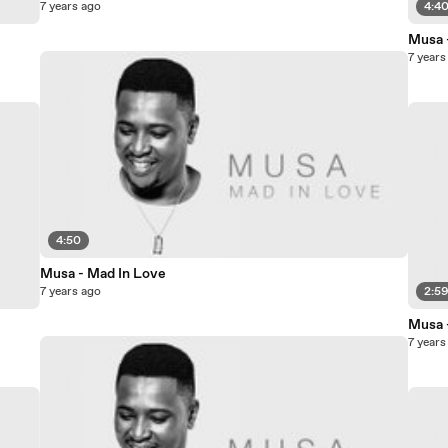
7 years ago
4:4
Musa 
7 years
4:50
Musa - Mad In Love
7 years ago
2:5
Musa 
7 years