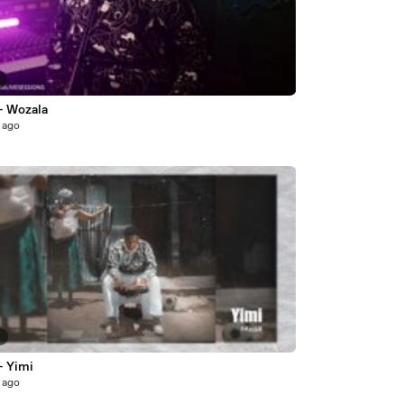
7
- Wozala
 ago
6
- Yimi
 ago