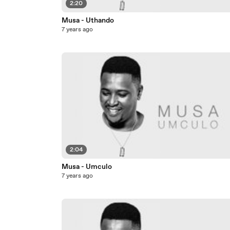
2:20
Musa - Uthando
7 years ago
2:04
Musa - Umculo
7 years ago