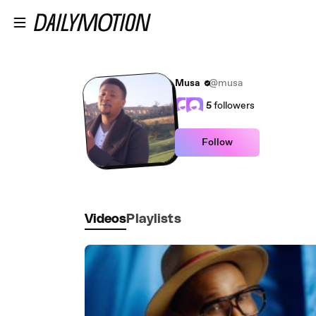
Skip to main content
Musa
@musa
5
followers
Follow
Videos
Playlists