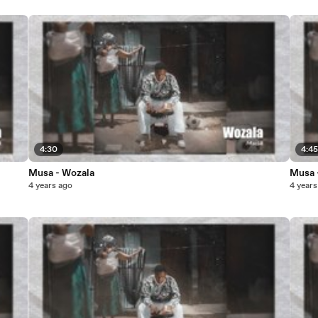
4:30
4:4
Musa - Wozala
Musa 
4 years ago
4 years