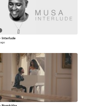
7
 Interlude
 ago
7
- Nomkitha