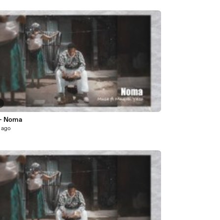
5
- Noma
 ago