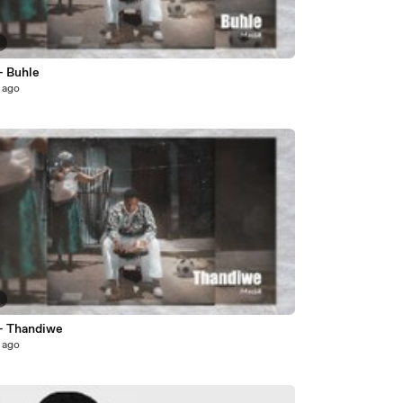
3
- Buhle
 ago
7
- Thandiwe
 ago