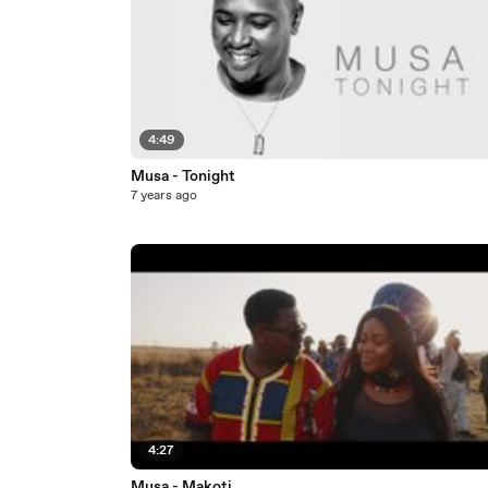
4:49
Musa - Tonight
7 years ago
4:27
Musa - Makoti