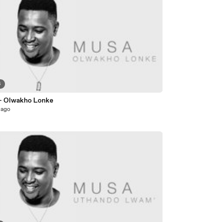
6
- Olwakho Lonke
 ago