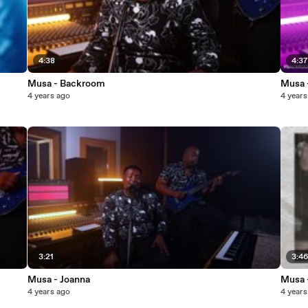
4:38
4:3
Musa - Backroom
Musa 
4 years ago
4 years
3:21
3:4
Musa - Joanna
Musa 
4 years ago
4 years