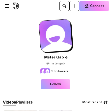
Skip to main content
Connect
Mster Gab
@mstergab
3
followers
Follow
Most recent
Videos
Playlists