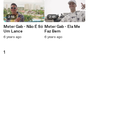
2:15
2:41
Mster Gab - Não É Só
Mster Gab - Ela Me
Um Lance
Faz Bem
6 years ago
6 years ago
1