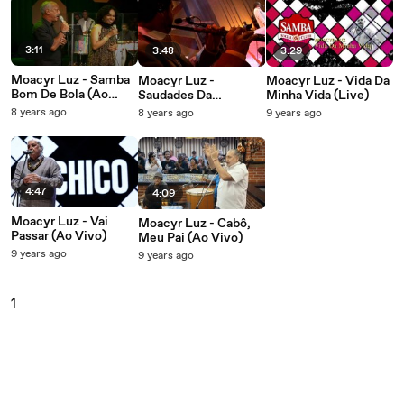
3:11
3:48
3:29
Moacyr Luz - Samba
Moacyr Luz -
Moacyr Luz - Vida Da
Bom De Bola (Ao
Saudades Da
Minha Vida (Live)
Vivo)
Guanabara
8 years ago
8 years ago
9 years ago
4:47
4:09
Moacyr Luz - Vai
Moacyr Luz - Cabô,
Passar (Ao Vivo)
Meu Pai (Ao Vivo)
9 years ago
9 years ago
1