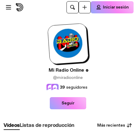
Saltar al contenido principal
Iniciar sesión
Mi Radio Online
@miradioonline
39
seguidores
Seguir
Más recientes
Vídeos
Listas de reproducción