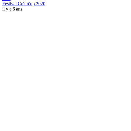
Festival Créart'up 2020
il y a 6 ans