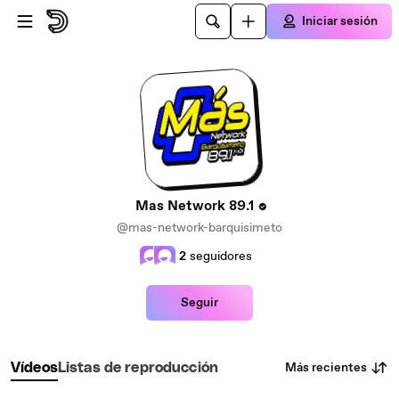
Saltar al contenido principal
Iniciar sesión
Mas Network 89.1
@mas-network-barquisimeto
2
seguidores
Seguir
Más recientes
Vídeos
Listas de reproducción