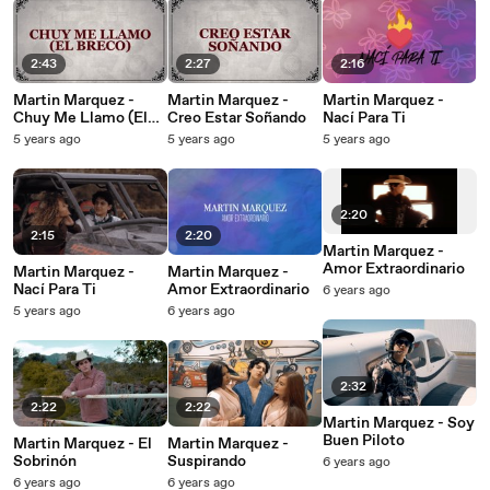
2:43
2:27
2:16
Martin Marquez -
Martin Marquez -
Martin Marquez -
Chuy Me Llamo (El
Creo Estar Soñando
Nací Para Ti
Breco)
5 years ago
5 years ago
5 years ago
2:20
2:15
2:20
Martin Marquez -
Amor Extraordinario
Martin Marquez -
Martin Marquez -
Nací Para Ti
Amor Extraordinario
6 years ago
5 years ago
6 years ago
2:32
2:22
2:22
Martin Marquez - Soy
Buen Piloto
Martin Marquez - El
Martin Marquez -
Sobrinón
Suspirando
6 years ago
6 years ago
6 years ago