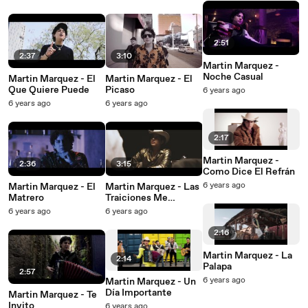
2:51
2:37
3:10
Martin Marquez -
Noche Casual
Martin Marquez - El
Martin Marquez - El
Que Quiere Puede
Picaso
6 years ago
6 years ago
6 years ago
2:17
Martin Marquez -
2:36
3:15
Como Dice El Refrán
6 years ago
Martin Marquez - El
Martin Marquez - Las
Matrero
Traiciones Me
Marcaron
6 years ago
6 years ago
2:16
Martin Marquez - La
2:14
Palapa
2:57
6 years ago
Martin Marquez - Un
Día Importante
Martin Marquez - Te
Invito
6 years ago