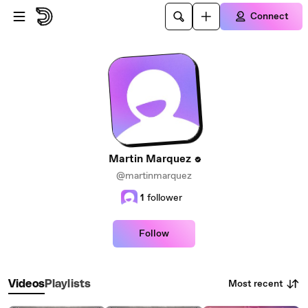
Skip to main content
Connect
Martin Marquez
@martinmarquez
1
follower
Follow
Most recent
Videos
Playlists