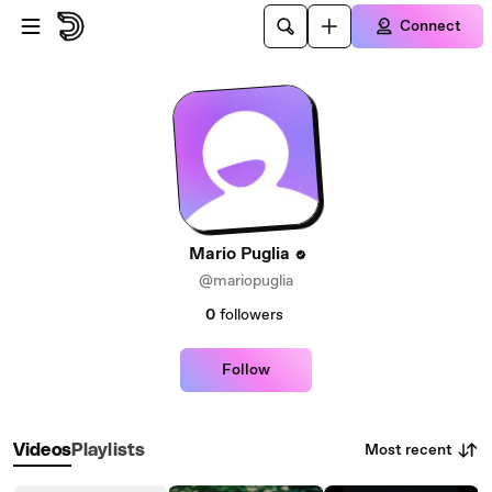
Skip to main content
Connect
Mario Puglia
@mariopuglia
0
followers
Follow
Most recent
Videos
Playlists