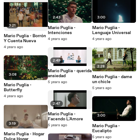
2:43
3:00
3:21
Mario Puglia -
Mario Puglia -
Intenciones
Lenguaje Universal
Mario Puglia - Borrón
4 years ago
4 years ago
Y Cuenta Nueva
4 years ago
2:49
2:28
Mario Puglia - querida
3:08
ansiedad
Mario Puglia - dame
un chicle
5 years ago
Mario Puglia -
5 years ago
Butterfly
4 years ago
2:47
Mario Puglia -
3:00
Facendo L'Amore
3:19
5 years ago
Mario Puglia -
Eucalipto
Mario Puglia - Hogar
5 years ago
Dulce Hogar