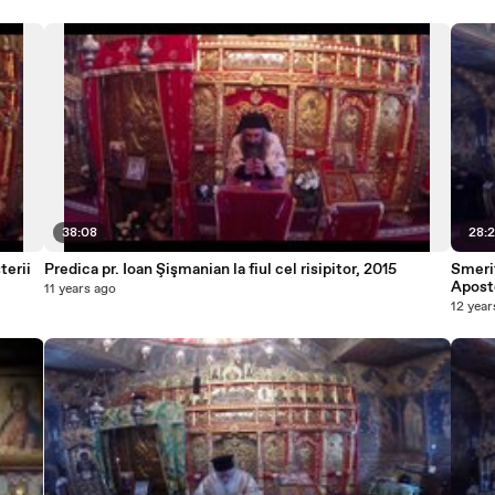
38:08
28:
terii
Predica pr. Ioan Şişmanian la fiul cel risipitor, 2015
Smerit
Apost
11 years ago
12 year