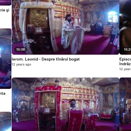
ie şi
15:38
15:
Ierom. Leonid - Despre tînărul bogat
Episco
îndrăz
12 years ago
12 year
nta