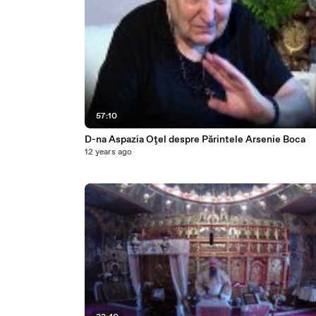
57:10
D-na Aspazia Oţel despre Părintele Arsenie Boca
12 years ago