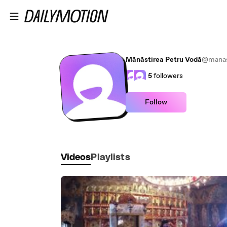
Skip to main content
Mănăstirea Petru Vodă
@manas
5
followers
Follow
Videos
Playlists