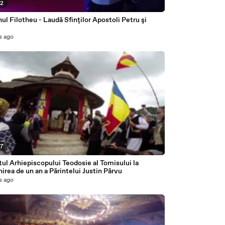
22
l Filotheu - Laudă Sfinţilor Apostoli Petru şi
s ago
27
ul Arhiepiscopului Teodosie al Tomisului la
rea de un an a Părintelui Justin Pârvu
s ago