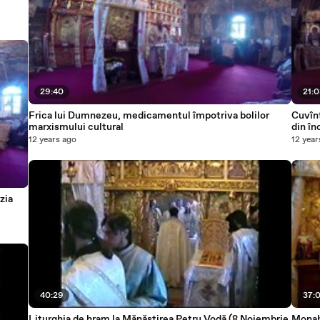
29:40
21:
Frica lui Dumnezeu, medicamentul împotriva bolilor
Cuvînt
marxismului cultural
din în
12 years ago
12 year
zia
40:29
37:
Liturghia de hram la Mănăstirea Petru Vodă (8 Noiembrie
Monahu