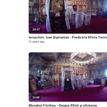
26:57
Ieroschim. Ioan Şişmanian - Predică la Sfînta Trei
12 years ago
31:48
Monahul Filotheu - Despre Sfinţi şi sfinţenie