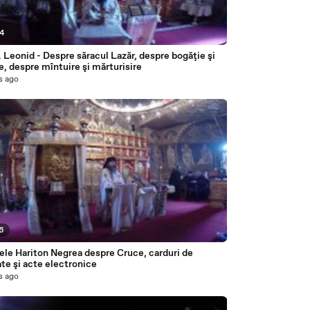
24
 Leonid - Despre săracul Lazăr, despre bogăţie şi
e, despre mîntuire şi mărturisire
s ago
26
ele Hariton Negrea despre Cruce, carduri de
te şi acte electronice
s ago