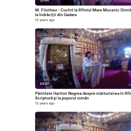
33:40
M. Filotheu - Cuvînt la Sfîntul Mare Mucenic Dimitr
la îndrăciţii din Gadara
12 years ago
24:07
Părintele Hariton Negrea despre mărturisirea în Sfî
Scriptură şi la poporul român
12 years ago