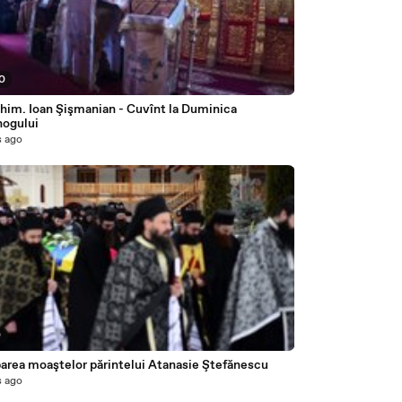
40
him. Ioan Şişmanian - Cuvînt la Duminica
nogului
s ago
0
parea moaştelor părintelui Atanasie Ştefănescu
s ago