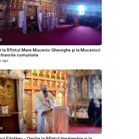
03
 la Sfîntul Mare Mucenic Gheorghe şi la Mucenicii
chisorile comuniste
s ago
05
l Filotheu - Omilie la Sfîntul Haralambie şi la