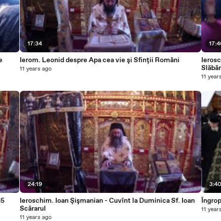
17:34
17:
e
Ierom. Leonid despre Apa cea vie şi Sfinţii Români
Ierosc
Slăbă
11 years ago
11 year
24:19
3:4
15
Ieroschim. Ioan Şişmanian - Cuvînt la Duminica Sf. Ioan
Îngro
Scărarul
11 year
11 years ago