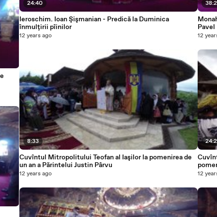
24:40
38:
Ieroschim. Ioan Şişmanian - Predică la Duminica
Monahu
înmulţirii pîinilor
Pavel
12 years ago
12 year
me
8:33
24:
Cuvîntul Mitropolitului Teofan al Iaşilor la pomenirea de
Cuvînt
un an a Părintelui Justin Pârvu
pomeni
12 years ago
12 year