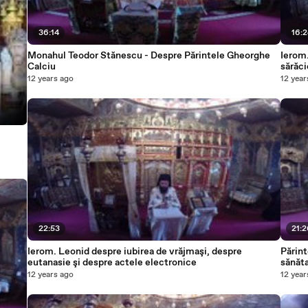
36:14
16:
Monahul Teodor Stănescu - Despre Părintele Gheorghe
Ierom.
Calciu
sărăci
12 years ago
12 year
22:53
21:
Ierom. Leonid despre iubirea de vrăjmaşi, despre
Părint
eutanasie şi despre actele electronice
sănăta
12 years ago
12 year