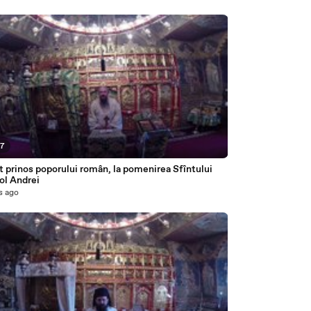
27
 prinos poporului român, la pomenirea Sfîntului
ol Andrei
s ago