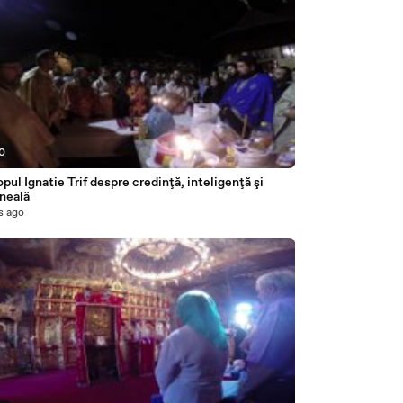
20
pul Ignatie Trif despre credinţă, inteligenţă şi
neală
s ago