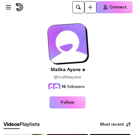
Skip to main content
Connect
Malika Ayane
@malikaayane
16
followers
Follow
Most recent
Videos
Playlists