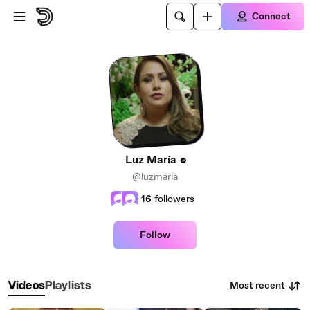
Skip to main content
Connect
Luz María
@luzmaria
16
followers
Follow
Most recent
Videos
Playlists