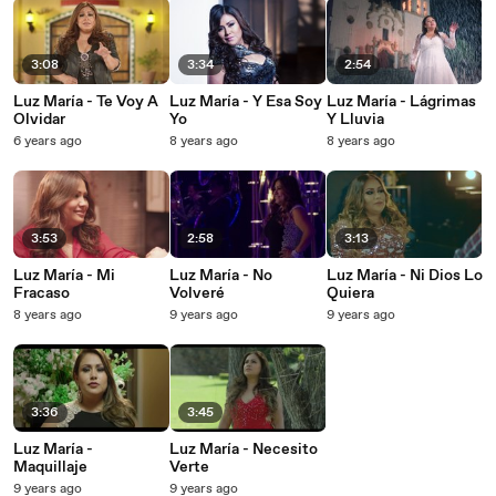
3:08
3:34
2:54
Luz María - Te Voy A
Luz María - Y Esa Soy
Luz María - Lágrimas
Olvidar
Yo
Y Lluvia
6 years ago
8 years ago
8 years ago
3:53
2:58
3:13
Luz María - Mi
Luz María - No
Luz María - Ni Dios Lo
Fracaso
Volveré
Quiera
8 years ago
9 years ago
9 years ago
3:36
3:45
Luz María -
Luz María - Necesito
Maquillaje
Verte
9 years ago
9 years ago