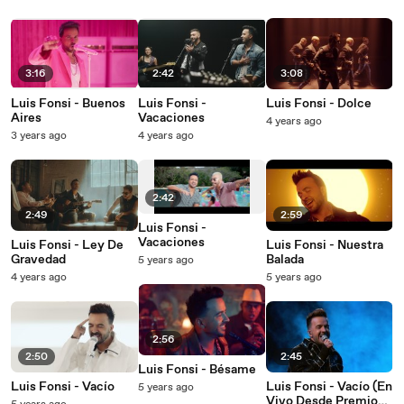
3:16
2:42
3:08
Luis Fonsi - Buenos
Luis Fonsi -
Luis Fonsi - Dolce
Aires
Vacaciones
4 years ago
3 years ago
4 years ago
2:42
2:49
2:59
Luis Fonsi -
Vacaciones
Luis Fonsi - Ley De
Luis Fonsi - Nuestra
Gravedad
Balada
5 years ago
4 years ago
5 years ago
2:56
2:50
2:45
Luis Fonsi - Bésame
Luis Fonsi - Vacío
Luis Fonsi - Vacío (En
5 years ago
Vivo Desde Premio