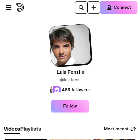
Skip to main content
Connect
Luis Fonsi
@luisfonsi
466
followers
Follow
Most recent
Videos
Playlists