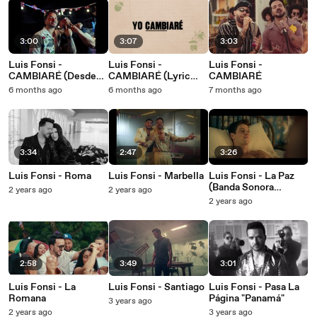
3:00
3:07
3:03
Luis Fonsi -
Luis Fonsi -
Luis Fonsi -
CAMBIARÉ (Desde
CAMBIARÉ (Lyric
CAMBIARÉ
La Sanse)
Video)
6 months ago
6 months ago
7 months ago
3:34
2:47
3:26
Luis Fonsi - Roma
Luis Fonsi - Marbella
Luis Fonsi - La Paz
(Banda Sonora
2 years ago
2 years ago
Original de la serie
2 years ago
"Zorro")
2:58
3:49
3:01
Luis Fonsi - La
Luis Fonsi - Santiago
Luis Fonsi - Pasa La
Romana
Página "Panamá"
3 years ago
2 years ago
3 years ago