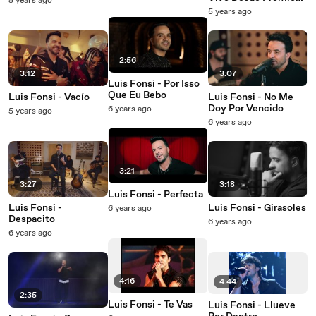
5 years ago
Lo Nuestro 2021)
5 years ago
2:56
3:12
3:07
Luis Fonsi - Por Isso
Que Eu Bebo
Luis Fonsi - Vacío
Luis Fonsi - No Me
Doy Por Vencido
6 years ago
5 years ago
6 years ago
3:21
3:27
3:18
Luis Fonsi - Perfecta
Luis Fonsi -
Luis Fonsi - Girasoles
6 years ago
Despacito
6 years ago
6 years ago
4:16
4:44
2:35
Luis Fonsi - Te Vas
Luis Fonsi - Llueve