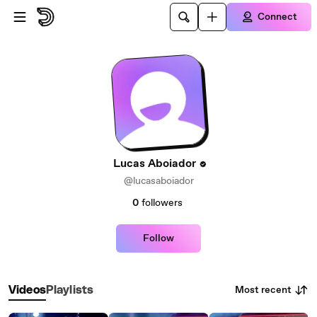
Skip to main content
Connect
Lucas Aboiador
@lucasaboiador
0
followers
Follow
Most recent
Videos
Playlists