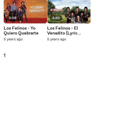
3:06
3:20
Los Felinos - Yo
Los Felinos - El
Quiero Quebrarte
Venadito (Lyric
Video)
5 years ago
5 years ago
1