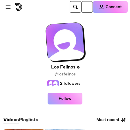
Skip to main content
Connect
Los Felinos
@losfelinos
2
followers
Follow
Most recent
Videos
Playlists