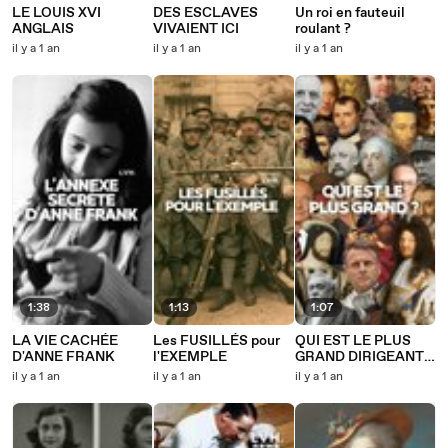
LE LOUIS XVI
DES ESCLAVES
Un roi en fauteuil
ANGLAIS
VIVAIENT ICI
roulant ?
il y a 1 an
il y a 1 an
il y a 1 an
1:38
1:13
1:07
LA VIE CACHÉE
Les FUSILLÉS pour
QUI EST LE PLUS
D'ANNE FRANK
l'EXEMPLE
GRAND DIRIGEANT
DE L'HISTOIRE DE
il y a 1 an
il y a 1 an
il y a 1 an
FRANCE ?