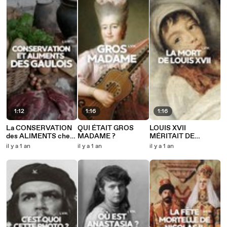
1:12
1:16
1:16
La CONSERVATION
QUI ÉTAIT GROS
LOUIS XVII
des ALIMENTS chez
MADAME ?
MÉRITAIT DE
les GAULOIS
MOURIR ?
il y a 1 an
il y a 1 an
il y a 1 an