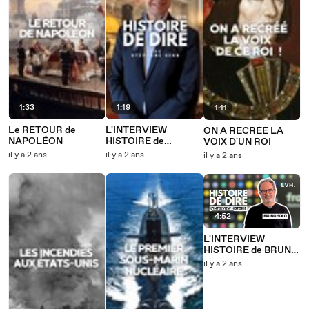
1:33
1:19
1:11
Le RETOUR de
L'INTERVIEW
ON A RECRÉÉ LA
NAPOLÉON
HISTOIRE de
VOIX D'UN ROI
STÉPHANE BERN
il y a 2 ans
il y a 2 ans
il y a 2 ans
4:52
L'INTERVIEW
HISTOIRE de BRUNO
SOLO
il y a 2 ans