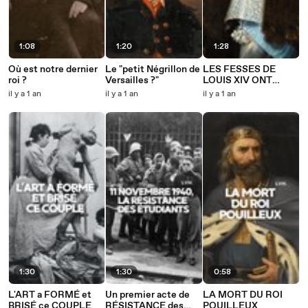
1:08
1:20
1:28
Où est notre dernier
Le "petit Négrillon de
LES FESSES DE
roi ?
Versailles ?"
LOUIS XIV ONT
CHANGÉ L'HISTOIRE
il y a 1 an
il y a 1 an
il y a 1 an
1:30
1:30
0:58
L'ART a FORMÉ et
Un premier acte de
LA MORT DU ROI
BRISÉ ce COUPLE
RÉSISTANCE des
POUILLEUX