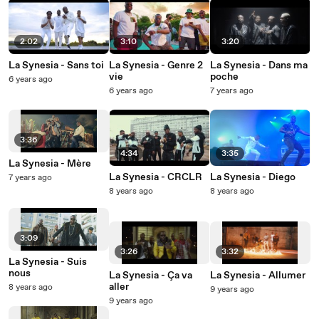
2:02
3:10
3:20
La Synesia - Sans toi
La Synesia - Genre 2
La Synesia - Dans ma
vie
poche
6 years ago
6 years ago
7 years ago
3:36
4:34
3:35
La Synesia - Mère
La Synesia - CRCLR
La Synesia - Diego
7 years ago
8 years ago
8 years ago
3:09
3:26
3:32
La Synesia - Suis
nous
La Synesia - Ça va
La Synesia - Allumer
aller
8 years ago
9 years ago
9 years ago