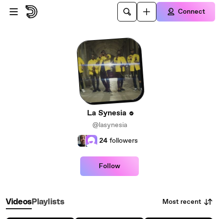
Skip to main content
Connect
La Synesia
@lasynesia
24
followers
Follow
Most recent
Videos
Playlists