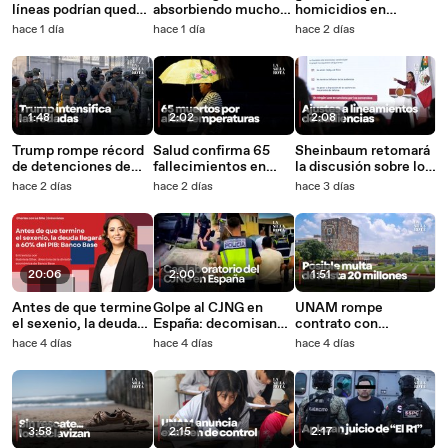
líneas podrían quedar
absorbiendo muchos
homicidios en
lejos de las zonas con
recursos de la
México? Cifra del
hace 1 día
hace 1 día
hace 2 días
mayor demanda
Federación: CIEP
INEGI difiere del
gobierno
1:48
2:02
2:08
Trump rompe récord
Salud confirma 65
Sheinbaum retomará
de detenciones de
fallecimientos en
la discusión sobre los
migrantes en julio
México por calor
derechos de las
hace 2 días
hace 2 días
hace 3 días
extremo
audiencias la próxima
semana
20:06
2:00
1:51
Antes de que termine
Golpe al CJNG en
UNAM rompe
el sexenio, la deuda
España: decomisan
contrato con
llegará a 60% del PIB:
2.4 toneladas de
Territorium Life y
hace 4 días
hace 4 días
hace 4 días
Banco Base
metanfetamina
abre investigación
3:58
2:15
2:17