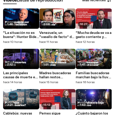
Más recientes
Vídeos
Listas de reproducción
1:48
2:08
16:27
“La situación no es
Venezuela; un
“Mucha deuda se va a
buena”: Hunter Biden
“vasallo de facto” de
gasto corriente y
sobre el cáncer de su
Estados Unidos
programas sociales”:
hace 10 horas
hace 11 horas
hace 12 horas
padre
Franklin Templeton
2:12
1:51
1:47
Las principales
Madres buscadoras
Familias buscadoras
causas de muerte en
hallan restos
marchan bajo la lluvia
México durante 2025
humanos en Chiapas
por sus
hace 14 horas
hace 15 horas
hace 16 horas
desaparecidos
3:21
15:12
1:53
Cablebús: nuevas
Pemex sigue
¿Cuánto bajaron los