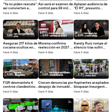
"Ya no piden rescate":
Así será el examen de
Aplazan audiencia de
así convierten a
control para 58 mil
"El R1", presunto
migrantes en
aspirantes de la
autor intelectual del
hace 4 días
hace 4 días
hace 4 días
esclavos en Ciudad
UNAM
asesinato de Carlos
Juárez
Manzo
1:42
3:43
2:41
Aseguran 217 kilos de
Morena confirma
Karely Ruiz rompe el
cocaína ocultos en
reelección en 2027 y
silencio tras sufrir
camioneta en Tlalpan
cambia reglas para
robo con violencia
hace 4 días
hace 4 días
hace 5 días
legisladores
1:30
1:29
2:33
FGR desmantela 4
Crecen denuncias por
Aspirantes aceptados
centros clandestinos
despojo de inmuebles
bloquean Insurgentes
de procesamiento de
en CDMX; millones
por examen de
hace 5 días
hace 5 días
hace 5 días
combustible
reaccionan en redes
control de la UNAM