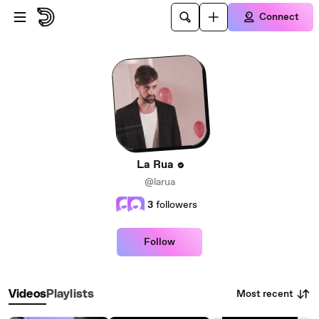
Skip to main content
Connect
La Rua
@larua
3
followers
Follow
Most recent
Videos
Playlists