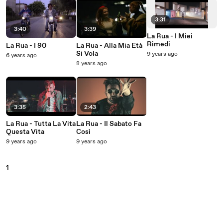
3:31
3:40
3:39
La Rua - I Miei
Rimedi
La Rua - I 90
La Rua - Alla Mia Età
Si Vola
9 years ago
6 years ago
8 years ago
3:35
2:43
La Rua - Tutta La Vita
La Rua - Il Sabato Fa
Questa Vita
Così
9 years ago
9 years ago
1