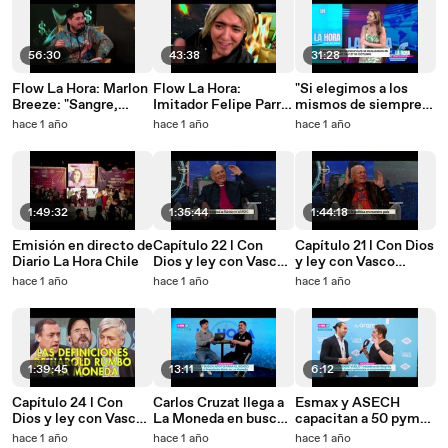
56:30
43:38
31:28
Flow La Hora: Marlon
Flow La Hora:
"Si elegimos a los
Breeze: "Sangre,
Imitador Felipe Parra
mismos de siempre,
sudor y lágrimas nos
alista su próximo
las cosas no
hace 1 año
hace 1 año
hace 1 año
costó llegar hasta
personaje: le sacó el
cambiarán": Nathalie
aquí"
molde a Polimá
Joignant a la
gobernación RM
1:49:32
1:35:44
1:44:18
Emisión en directo de
Capítulo 22 l Con
Capítulo 21 l Con Dios
Diario La Hora Chile
Dios y ley con Vasco
y ley con Vasco
Moulian
Moulian
hace 1 año
hace 1 año
hace 1 año
1:39:45
13:11
6:12
Capítulo 24 l Con
Carlos Cruzat llega a
Esmax y ASECH
Dios y ley con Vasco
La Moneda en busca
capacitan a 50 pymes
Moulian
de su pensión de
en finanzas, IA y
hace 1 año
hace 1 año
hace 1 año