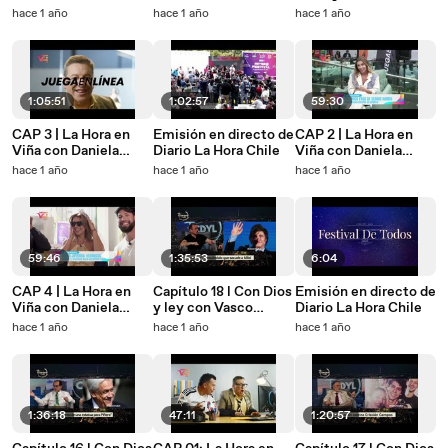
Urrizola
cantante e influencer
hace 1 año
hace 1 año
hace 1 año
invitada en La Hora
en Viña
1:05:51
1:02:57
59:30
CAP 3 | La Hora en
Emisión en directo de
CAP 2 | La Hora en
Viña con Daniela
Diario La Hora Chile
Viña con Daniela
Urrizola
Urrizola
hace 1 año
hace 1 año
hace 1 año
59:46
1:35:53
6:04
CAP 4 | La Hora en
Capítulo 18 l Con Dios
Emisión en directo de
Viña con Daniela
y ley con Vasco
Diario La Hora Chile
Urrizola
Moulian
hace 1 año
hace 1 año
hace 1 año
1:36:18
47:11
1:20:57