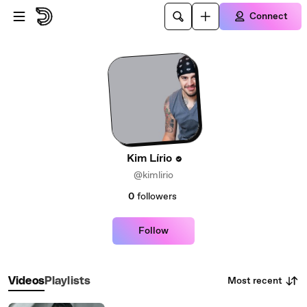
Skip to main content
Connect
Kim Lírio
@kimlirio
0
followers
Follow
Most recent
Videos
Playlists