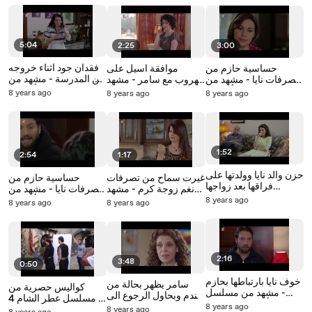
5:04
2:25
3:00
فقدان جود اثناء خروجه
حساسية حازم من
موافقة اسيل على
من المدرسة - مشهد من
تصرفات نايا - مشهد من
الهروب مع سامر - مشهد
مسلسل فرصة أخيرة -
مسلسل فرصة أخيرة -
من مسلسل فرصة
8 years ago
8 years ago
8 years ago
الحلقة 14
الحلقة 12
أخيرة - الحلقة 13
1:52
2:54
1:17
حزن والد نايا وولدتها على
غيرت سماح من تصرفات
حساسية حازم من
فراقها بعد زواجها
نغم زوجة كرم - مشهد
تصرفات نايا - مشهد من
وانتقالها الى بيت زوجها
من مسلسل فرصة
مسلسل فرصة أخيرة -
8 years ago
8 years ago
8 years ago
حازم - مشهد من
أخيرة - الحلقة 11
الحلقة 12
مسلسل فرصة أخيرة
2:16
3:48
0:50
خوف نايا بارتباطها بحازم
سامر يظهر بحالة من
كواليس حصرية من
- مشهد من مسلسل
الندم وبحاول الرجوع الى
مسلسل عطر الشام 4 -
فرصة أخيرة - الحلقة 7
نايا في ليلة زواجها من
8 years ago
Etr Al Sham
8 years ago