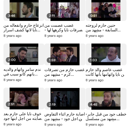
3:46
2:11
0:51
حنين حازم لزوجته
غضب عصمت من
انزعاج حازم وانفعاله من
السابقة - مشهد من
تصرفات نايا وكرهها لها -
نايا لانها كشف اسرار
مسلسل فرصة أخيرة -
مشهد من مسلسل
زوجته السابقة ريم-
8 years ago
8 years ago
8 years ago
الحلقة 21
فرصة أخيرة - الحلقة 22
الحلقة 23
2:00
1:59
1:03
ندم سامر واتهام والديه
غضب عاصم والد حازم
غضب حازم من تصرفات
بانهم كانو سبب في
من نايا واتهامها بانها كانت
كرم - مشهد من
ضياعه - مشهد من
السب باصابة حازم -
مسلسل فرصة أخيرة -
8 years ago
8 years ago
8 years ago
مسلسل فرصة أخيرة -
فرصة أخيرة الحلقة 18
الحلقة 19
الحلقة 20
2:51
2:19
4:45
خوف نايا على حازم بعد
خطف جود من قبل جابر-
اصابة حازم اثناء التفاوض
اصابته من اجل ابنها جود
مشهد من مسلسل
من اجل جود - مشهد من
- مشهد من مسلسل
فرصة أخيرة - الحلقة 15
مسلسل فرصة أخيرة -
8 years ago
8 years ago
8 years ago
فرصة أخيرة - الحلقة 17
الحلقة 16