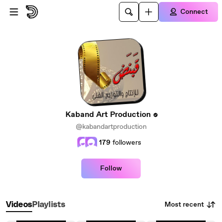
Skip to main content
Connect
Kaband Art Production
@kabandartproduction
179
followers
Follow
Most recent
Videos
Playlists