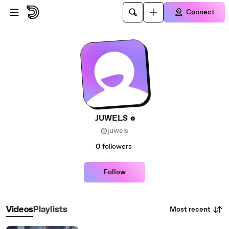
Skip to main content
Connect
JUWELS
@juwels
0
followers
Follow
Most recent
Videos
Playlists