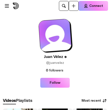
Skip to main content
Connect
Juan Vélez
@juanvelez
0
followers
Follow
Most recent
Videos
Playlists