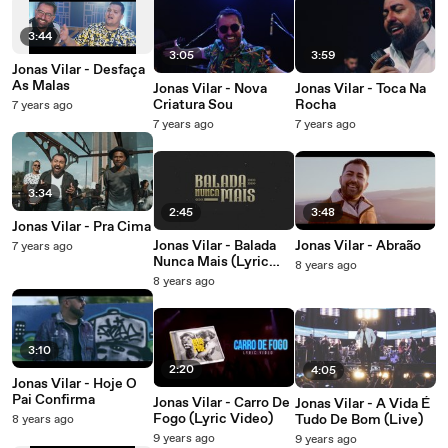
3:44
3:05
3:59
Jonas Vilar - Desfaça
As Malas
Jonas Vilar - Nova
Jonas Vilar - Toca Na
Criatura Sou
Rocha
7 years ago
7 years ago
7 years ago
3:34
2:45
3:48
Jonas Vilar - Pra Cima
Jonas Vilar - Balada
Jonas Vilar - Abraão
7 years ago
Nunca Mais (Lyric
8 years ago
Video)
8 years ago
3:10
2:20
4:05
Jonas Vilar - Hoje O
Pai Confirma
Jonas Vilar - Carro De
Jonas Vilar - A Vida É
Fogo (Lyric Video)
Tudo De Bom (Live)
8 years ago
9 years ago
9 years ago