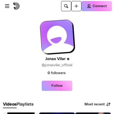
Skip to main content
Connect
Jonas Vilar
@jonasvilar_official
0
followers
Follow
Most recent
Videos
Playlists