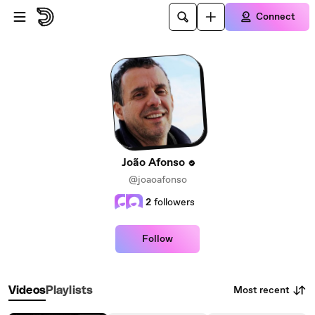
Skip to main content
Connect
João Afonso
@joaoafonso
2
followers
Follow
Most recent
Videos
Playlists