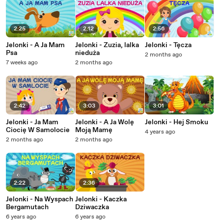
2:25
2:12
2:56
Jelonki - A Ja Mam
Jelonki - Zuzia, lalka
Jelonki - Tęcza
Psa
nieduża
2 months ago
7 weeks ago
2 months ago
2:42
3:03
3:01
Jelonki - Ja Mam
Jelonki - A Ja Wolę
Jelonki - Hej Smoku
Ciocię W Samolocie
Moją Mamę
4 years ago
2 months ago
2 months ago
2:22
2:36
Jelonki - Na Wyspach
Jelonki - Kaczka
Bergamutach
Dziwaczka
6 years ago
6 years ago