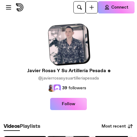
Skip to main content
Connect
Javier Rosas Y Su Artillería Pesada
@javierrosasysuartilleriapesada
39
followers
Follow
Most recent
Videos
Playlists