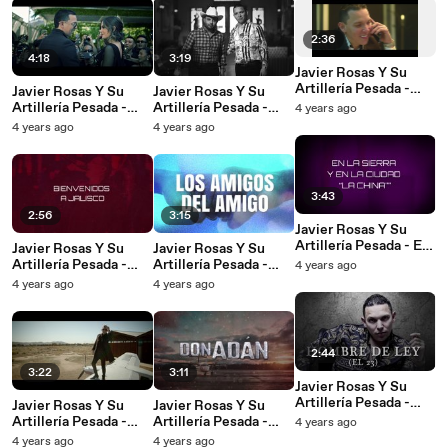
2:36
4:18
3:19
Javier Rosas Y Su
Artillería Pesada -
Javier Rosas Y Su
Javier Rosas Y Su
Antes Que El Tiempo
Artillería Pesada -
Artillería Pesada -
4 years ago
Pase
Más Que Tu Fan
Gente De Aguililla
4 years ago
4 years ago
3:43
2:56
3:15
Javier Rosas Y Su
Artillería Pesada - En
Javier Rosas Y Su
Javier Rosas Y Su
La Sierra Y En La
Artillería Pesada -
Artillería Pesada -
4 years ago
Ciudad "La China"
Bienvenidos A Jalisco
Los Amigos Del
4 years ago
4 years ago
Amigo
2:44
3:22
3:11
Javier Rosas Y Su
Artillería Pesada -
Javier Rosas Y Su
Javier Rosas Y Su
Hombre De Ley (El
Artillería Pesada -
Artillería Pesada -
4 years ago
23)
Don Adán
Don Adán
4 years ago
4 years ago