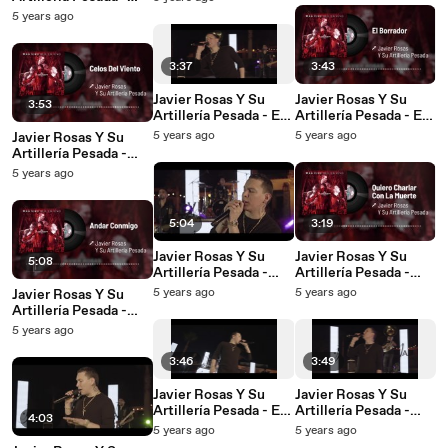
Muerte (En Vivo)
Quiero Charlar Con La
5 years ago
Muerte (En Vivo /
LETRA)
3:37
3:43
Javier Rosas Y Su
Javier Rosas Y Su
3:53
Artillería Pesada - El
Artillería Pesada - El
Borrador (En Vivo)
Borrador (En Vivo /
5 years ago
5 years ago
Javier Rosas Y Su
Audio)
Artillería Pesada -
Celos Del Viento (En
5 years ago
Vivo / Audio)
5:04
3:19
Javier Rosas Y Su
Javier Rosas Y Su
5:08
Artillería Pesada -
Artillería Pesada -
Andar Conmigo (En
Quiero Charlar Con La
5 years ago
5 years ago
Javier Rosas Y Su
Vivo)
Muerte (En Vivo /
Artillería Pesada -
Audio)
Andar Conmigo
5 years ago
3:46
3:49
Javier Rosas Y Su
Javier Rosas Y Su
Artillería Pesada - El
Artillería Pesada -
4:03
Amigo (En Vivo)
Celos Del Viento (En
5 years ago
5 years ago
Vivo)