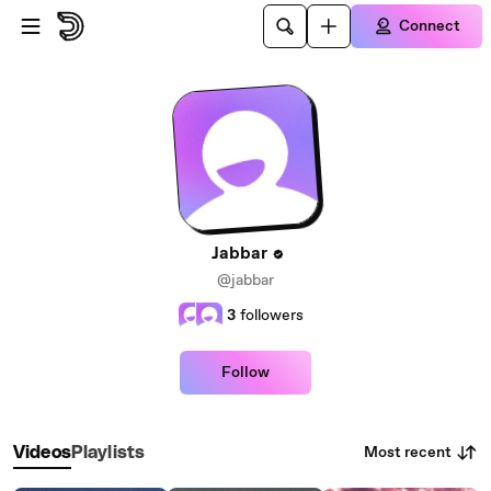
Skip to main content
Connect
Jabbar
@jabbar
3
followers
Follow
Most recent
Videos
Playlists