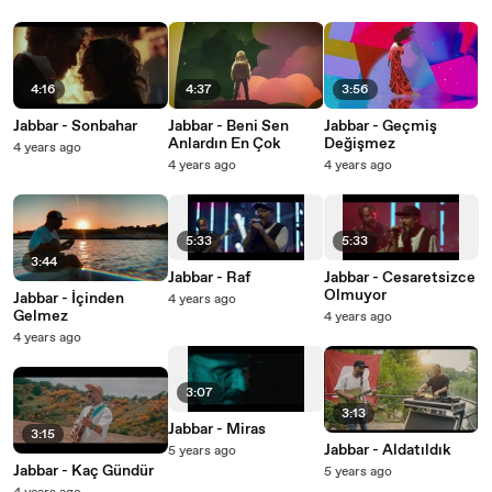
4:16
4:37
3:56
Jabbar - Sonbahar
Jabbar - Beni Sen
Jabbar - Geçmiş
Anlardın En Çok
Değişmez
4 years ago
4 years ago
4 years ago
5:33
5:33
3:44
Jabbar - Raf
Jabbar - Cesaretsizce
Olmuyor
Jabbar - İçinden
4 years ago
Gelmez
4 years ago
4 years ago
3:07
3:13
Jabbar - Miras
3:15
Jabbar - Aldatıldık
5 years ago
Jabbar - Kaç Gündür
5 years ago