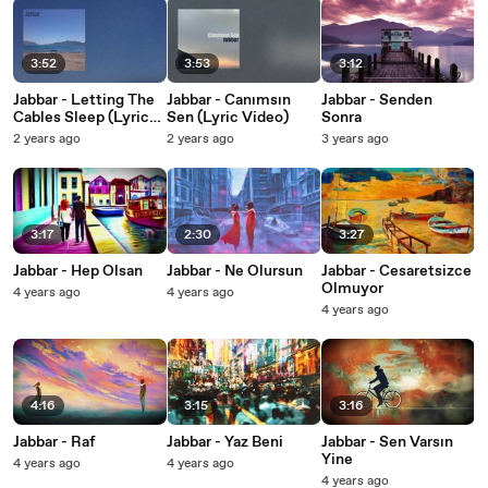
3:52
3:53
3:12
Jabbar - Letting The
Jabbar - Canımsın
Jabbar - Senden
Cables Sleep (Lyric
Sen (Lyric Video)
Sonra
Video)
2 years ago
2 years ago
3 years ago
3:17
2:30
3:27
Jabbar - Hep Olsan
Jabbar - Ne Olursun
Jabbar - Cesaretsizce
Olmuyor
4 years ago
4 years ago
4 years ago
4:16
3:15
3:16
Jabbar - Raf
Jabbar - Yaz Beni
Jabbar - Sen Varsın
Yine
4 years ago
4 years ago
4 years ago