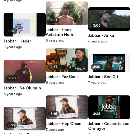
4 years ago
4:21
3:05
Jabbar - Hem
3:17
Anlattım Hem
Jabbar - Anka
Dinledim
5 years ago
Jabbar - Heder
6 years ago
5 years ago
2:57
3:39
Jabbar - Yaz Beni
Jabbar - Sen Git
2:29
6 years ago
7 years ago
Jabbar - Ne Olursun
6 years ago
3:15
3:28
Jabbar - Hep Olsan
Jabbar - Cesaretsizce
3:15
Olmuyor
7 years ago