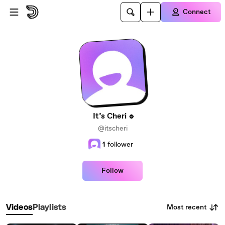
Skip to main content
Connect
It’s Cheri
@itscheri
1
follower
Follow
Most recent
Videos
Playlists